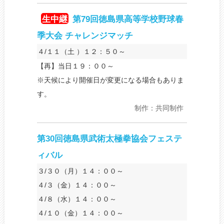
生中継
第79回徳島県高等学校野球春
季大会 チャレンジマッチ
４/１１（土 ）１２：５０～
【再】当日１９：００～
※天候により開催日が変更になる場合もありま
す。
制作：共同制作
第30回徳島県武術太極拳協会フェステ
ィバル
３/３０（月）１４：００～
４/３（金）１４：００～
４/８（水）１４：００～
４/１０（金）１４：００～