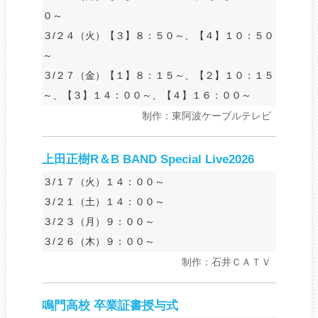
０～
３/２４（火）【３】８：５０～、【４】１０：５０
～
３/２７（金）【１】８：１５～、【２】１０：１５
～、【３】１４：００～、【４】１６：００～
制作：東阿波ケーブルテレビ
上田正樹R＆B BAND Special Live2026
３/１７（火）１４：００～
３/２１（土）１４：００～
３/２３（月）９：００～
３/２６（木）９：００～
制作：石井ＣＡＴＶ
鳴門高校 卒業証書授与式